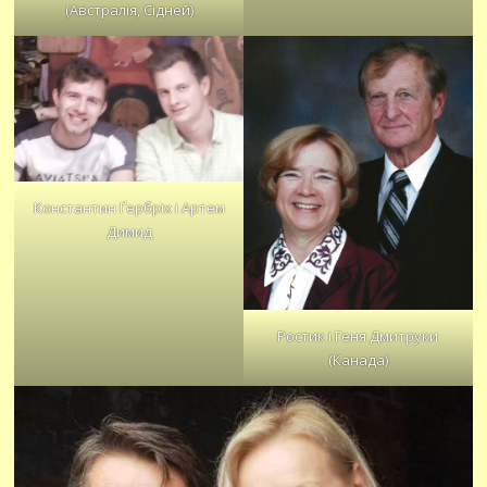
(Австралія, Сідней)
Константин Ґербріх і Артем
Димид
Ростик і Геня Дмитруки
(Канада)