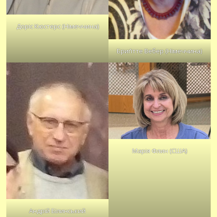
Доріс Кюстерс (Німеччина)
Бриґітте Вебер (Німеччина)
Марія Флин (США)
Андрій Білинський