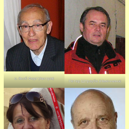
о. Якоб Ферґ (Австрія)
Петер Штраубе (Німеччина)