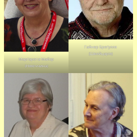
Гайнер Бреґулля
(Швейцарія)
Марґарета Майєр
(Німеччина)