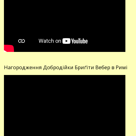
Нагородження Добродійки Бриґіти Вебер в Римі