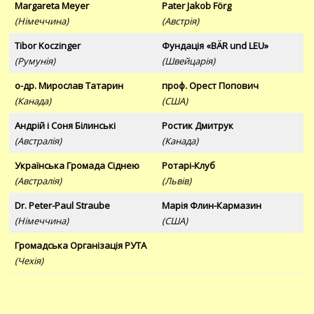
Margareta Meyer
Pater Jakob Förg
(Німеччина)
(Австрія)
Tibor Koczinger
Фундація «BÄR und LEU»
(Румунія)
(Швейцарія)
о-др. Мирослав Татарин
проф. Орест Попович
(Канада)
(США)
Андрій і Соня Білинські
Ростик Дмитрук
(Австралія)
(Канада)
Українська Громада Сіднею
Ротарі-Клуб
(Австралія)
(Львів)
Dr. Peter-Paul Straube
Марія Флин-Кармазин
(Німеччина)
(США)
Громадська Організація РУТА
(Чехія)