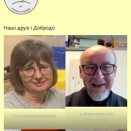
Наші друзі і Добродії
о. Мирон Мольчко
Соня Мисак (Австралія,
(Німеччина)
Сідней)