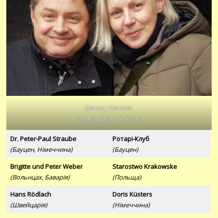
Богдан Копчак
Ленка Віхова (Чехія)
Dr. Peter-Paul Straube
Ротарі-Клуб
(Бауцен, Німеччина)
(Бауцен)
Brigitte und Peter Weber
Starostwo Krakowske
(Вольнцах, Баварія)
(Польща)
Hans Rödlach
Doris Küsters
(Швейцарія)
(Німеччина)