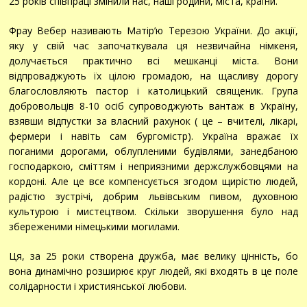
25 років співпраці змінили нас, наші родини, міста, країни.
Фрау Вебер називають Матір’ю Терезою України. До акції,
яку у свій час започаткувала ця незвичайна німкеня,
долучається практично всі мешканці міста. Вони
відпроваджують їх цілою громадою, на щасливу дорогу
благословляють пастор і католицький священик. Група
добровольців 8-10 осіб супроводжують вантаж в Україну,
взявши відпустки за власний рахунок ( це – вчителі, лікарі,
фермери і навіть сам бургомістр). Україна вражає їх
поганими дорогами, облупленими будівлями, занедбаною
господаркою, сміттям і неприязними держслужбовцями на
кордоні. Але це все компенсується згодом щирістю людей,
радістю зустрічі, добрим львівським пивом, духовною
культурою і мистецтвом. Скільки зворушення було над
збереженими німецькими могилами.
Ця, за 25 роки створена дружба, має велику цінність, бо
вона динамічно розширює круг людей, які входять в це поле
солідарности і християнської любови.