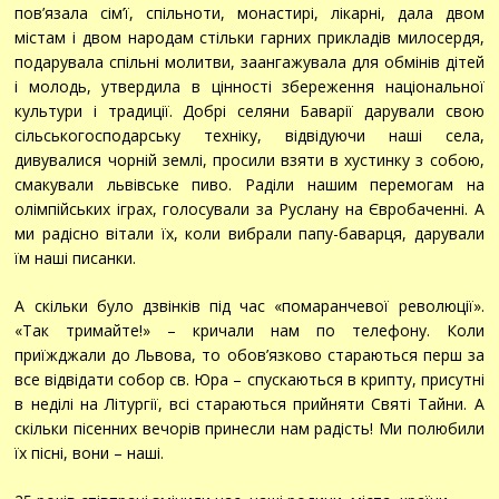
пов’язала сім’ї, спільноти, монастирі, лікарні, дала двом
містам і двом народам стільки гарних прикладів милосердя,
подарувала спільні молитви, заангажувала для обмінів дітей
і молодь, утвердила в цінності збереження національної
культури і традиції. Добрі селяни Баварії дарували свою
сільськогосподарську техніку, відвідуючи наші села,
дивувалися чорній землі, просили взяти в хустинку з собою,
смакували львівське пиво. Раділи нашим перемогам на
олімпійських іграх, голосували за Руслану на Євробаченні. А
ми радісно вітали їх, коли вибрали папу-баварця, дарували
їм наші писанки.
А скільки було дзвінків під час «помаранчевої революції».
«Так тримайте!» – кричали нам по телефону. Коли
приїжджали до Львова, то обов’язково стараються перш за
все відвідати собор св. Юра – спускаються в крипту, присутні
в неділі на Літургії, всі стараються прийняти Святі Тайни. А
скільки пісенних вечорів принесли нам радість! Ми полюбили
їх пісні, вони – наші.