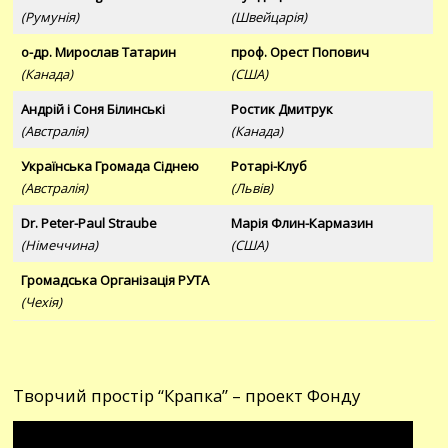
(Румунія)
(Швейцарія)
о-др. Мирослав Татарин
проф. Орест Попович
(Канада)
(США)
Андрій і Соня Білинські
Ростик Дмитрук
(Австралія)
(Канада)
Українська Громада Сіднею
Ротарі-Клуб
(Австралія)
(Львів)
Dr. Peter-Paul Straube
Марія Флин-Кармазин
(Німеччина)
(США)
Громадська Організація РУТА
(Чехія)
Творчий простір “Крапка” – проект Фонду