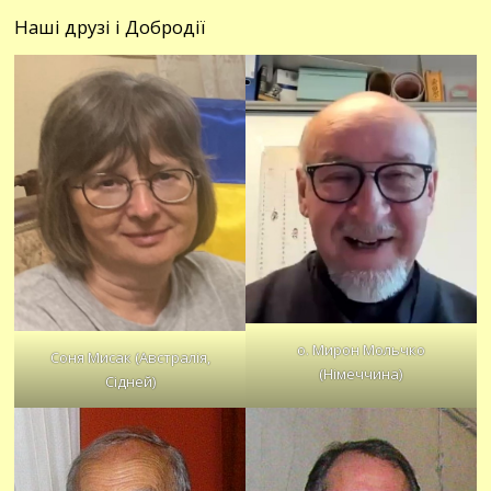
Наші друзі і Добродії
о. Мирон Мольчко
Соня Мисак (Австралія,
(Німеччина)
Сідней)