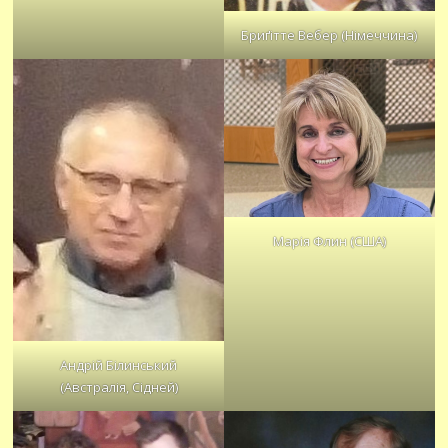
Бриґітте Вебер (Німеччина)
Марія Флин (США)
Андрій Білинський
(Австралія, Сідней)