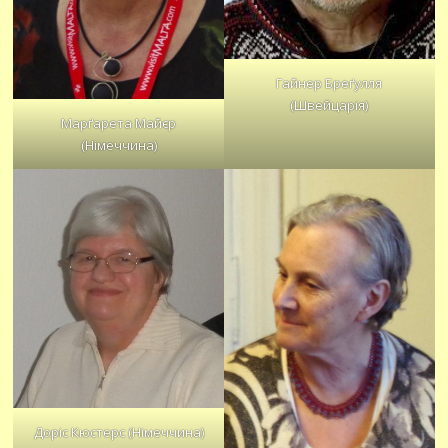
Гайнер Бреґулля
(Швейцарія)
Марґарета Майєр
(Німеччина)
Доріс Кюстерс (Німеччина)