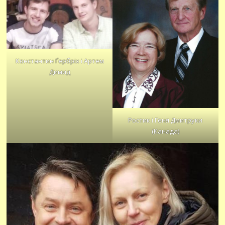
Константин Ґербріх і Артем
Димид
Ростик і Геня Дмитруки
(Канада)