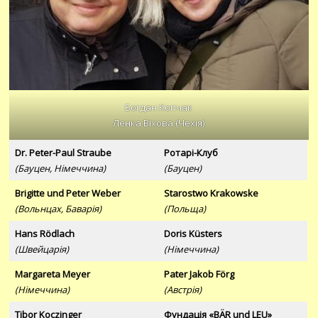
Богдан Копчак
Ленка Віхова (Чехія)
Dr. Peter-Paul Straube
Ротарі-Клуб
(Бауцен, Німеччина)
(Бауцен)
Brigitte und Peter Weber
Starostwo Krakowske
(Вольнцах, Баварія)
(Польща)
Hans Rödlach
Doris Küsters
(Швейцарія)
(Німеччина)
Margareta Meyer
Pater Jakob Förg
(Німеччина)
(Австрія)
Tibor Koczinger
Фундація «BÄR und LEU»