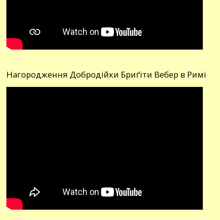
Нагородження Добродійки Бриґіти Вебер в Римі