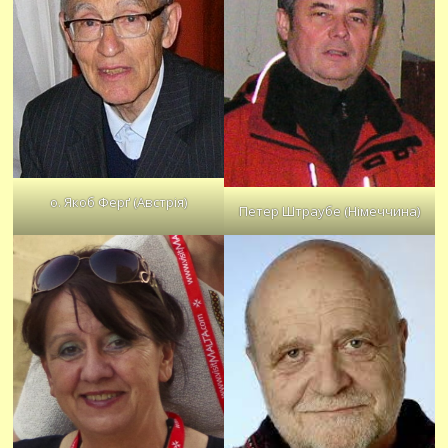
о. Якоб Ферґ (Австрія)
Петер Штраубе (Німеччина)