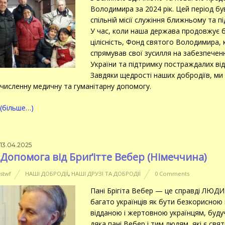
Володимира за 2024 рік. Цей період був
спільній місії служіння ближньому та п
У час, коли наша держава продовжує 
цілісність, Фонд святого Володимира,
спрямував свої зусилля на забезпечен
України та підтримку постраждалих від 
Завдяки щедрості наших добродіїв, ми 
численну медичну та гуманітарну допомогу.
(більше…)
13.04.2025
Допомога від Бриґітте Вебер (Німеччина)
stwf
НАШІ ДОБРОДІЇ
,
НАШІ ДРУЗІ ТА ДОБРОДІЇ
0 Comments
Пані Брігіта Вебер — це справді ЛЮДИН
багато українців як бути безкорисною і
відданою і жертовною українцям, будуч
дяка пані Вебер і тим людям, які є св