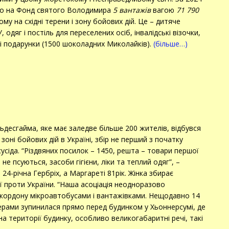
ано на Фонд святого Володимира
5 вантажів
вагою
71 790
ому на східні терени і зону бойових дій. Це – дитяче
 одяг і постіль для переселених осіб, інвалідські візочки,
яні подарунки (1500 шоколадних Миколайків).
(більше…)
льдесгайма, яке має заледве більше 200 жителів, відбувся
оні бойових дій в Україні, збір не перший з початку
усіда. “Різдвяних посилок – 1450, решта – товари першої
не псуються, засоби гігієни, ліки та теплий одяг”, –
24-річна Гербріх, а Маргареті 81рік. Жінка збирає
ії проти України. “Наша асоціація неодноразово
 кордону мікроавтобусами і вантажівками. Нещодавно 14
ерами зупинилася прямо перед будинком у Хьоннерсумі, де
на території будинку, особливо великогабаритні речі, такі