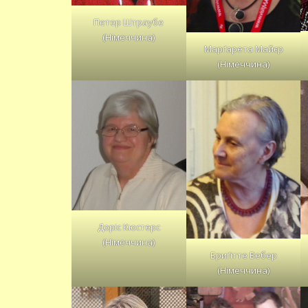
Петер Штраубе
(Німеччина)
Марґарета Майєр
(Німеччина)
Доріс Кюстерс
(Німеччина)
Бриґітте Вебер
(Німеччина)