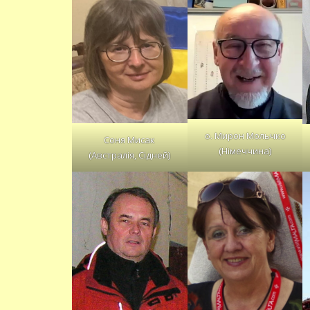
о. Мирон Мольчко
Соня Мисак
(Німеччина)
(Австралія, Сідней)