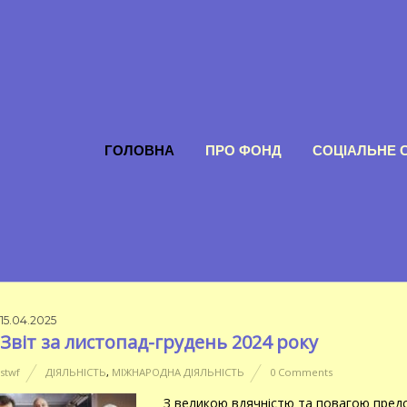
ГОЛОВНА
ПРО ФОНД
СОЦІАЛЬНЕ 
15.04.2025
Звіт за листопад-грудень 2024 року
stwf
ДІЯЛЬНІСТЬ
,
МІЖНАРОДНА ДІЯЛЬНІСТЬ
0 Comments
З великою вдячністю та повагою предс