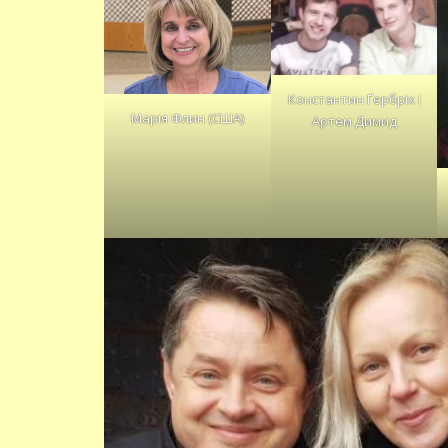
Константин Ґербріх і
Марія Флин (США)
Артем Димид