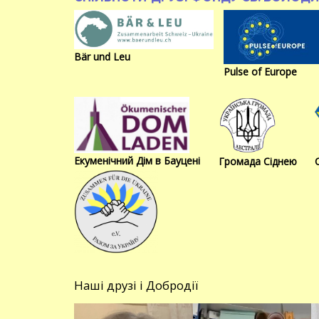
Bär und Leu
Pulse of Europe
Екуменічний Дім в Бауцені
Громада Сіднею
Наші друзі і Добродії