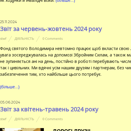
як ходунки й інвалідні візки.
(більше…)
25.11.2024
Звіт за червень-жовтень 2024 року
stwf
ДІЯЛЬНІСТЬ
0 Comments
Фонд святого Володимира невтомно працює щоб вкласти свою л
увага зосереджувалась на допомозі Збройним Силам, а також м
не зупиняється ані на день, постійно в роботі перебувають числ
так і цивільних. Ми вдячні усім нашим друзям і партнерам, без ч
забезпечення тим, хто найбільше цього потребує.
(більше…)
05.06.2024
Звіт за квітень-травень 2024 року
stwf
ДІЯЛЬНІСТЬ
0 Comments