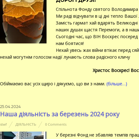
ДОРОГІ ДРУЗІ!
Спільнота Фонду святого Володимира 
Ми раді відчувати в ці дні тепло Вашої
Замість гармат хай вдарять Великодні
наших душах щастя Перемоги, а в наши
Сьогодні час, що ВІН Воскрес посеред 
нам боятися!
Нехай увесь жах війни втікає перед ся
нехай могутнім голосом надії лунають слова радісного кличу
Христос Воскрес! Вос
Обіймаємо вас усіх щиро і дякуємо, що ви з нами.
(більше…)
25.04.2024
Наша діяльність за березень 2024 року
stwf
ДІЯЛЬНІСТЬ
0 Comments
У березні Фонд не збавляв темпів пра