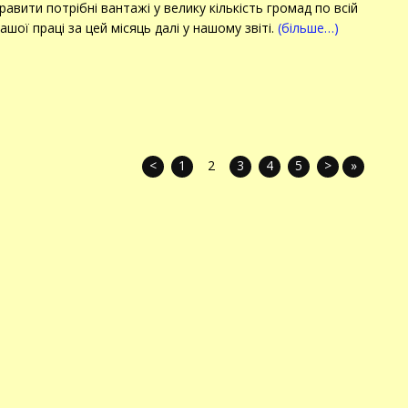
авити потрібні вантажі у велику кількість громад по всій
ашої праці за цей місяць далі у нашому звіті.
(більше…)
<
1
2
3
4
5
>
»