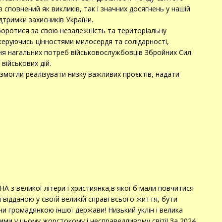
 сповнений як викликів, так і значних досягнень у нашій
ідтримки захисників України.
боротися за свою незалежність та територіальну
 керуючись цінностями милосердя та солідарності,
ня нагальних потреб військовослужбовців Збройних Сил
військових дій.
змогли реалізувати низку важливих проєктів, надати
А з великої літери і християнка,в якої б мали повчитися
 відданою у своїй великій справі всього життя, бути
и громадянкою іншої держави! Низький уклін і велика
ятими у цьому жорстокому і несправедливому світі! За 2024