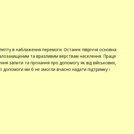
епту в наближення перемоги. Останнє півріччя основна
алозахищеним та вразливим верствам населення. Праця
ення запити та прохання про допомогу як від військових,
иєї допомоги ми б не змогли вчасно надати підтримку і