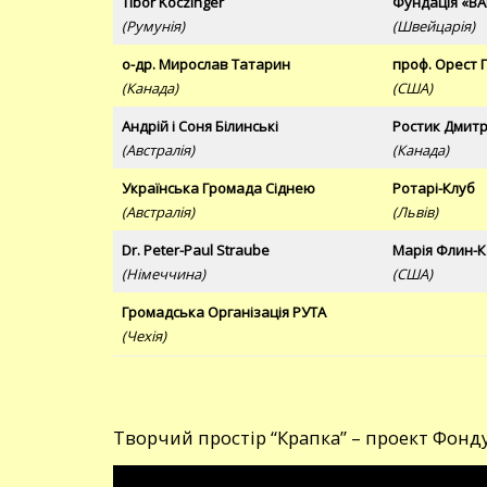
Tibor Koczinger
Фундація «BÄ
(Румунія)
(Швейцарія)
о-др. Мирослав Татарин
проф. Орест 
(Канада)
(США)
Андрій і Соня Білинські
Ростик Дмитр
(Австралія)
(Канада)
Українська Громада Сіднею
Ротарі-Клуб
(Австралія)
(Львів)
Dr. Peter-Paul Straube
Марія Флин-
(Німеччина)
(США)
Громадська Організація РУТА
(Чехія)
Творчий простір “Крапка” – проект Фонд