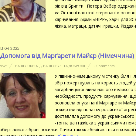
рік від Бригіти і Петера Вебер одерж
кг
. Останні вантажі скеровані в основн
харчування фірми «HIPP», харчі для ЗСУ,
ліжка, матраци, дитячі іграшки, Різдв
13.04.2025
Допомога від Марґарети Майєр (Німеччина)
stwf
НАШІ ДОБРОДІЇ
,
НАШІ ДРУЗІ ТА ДОБРОДІЇ
0 Comments
У північно-німецькому містечку біля Гі
збір пожертвувань на користь людей у з
загарбницької війни нашого великого с
необхідності, продукти харчування, що 
розповіла онука пані Маргарети Майєр 
пожертви від початку російської агрес
доставляла допомогу до українського
-тонна вантажівка з українськими ном
зберігалися зібрані посилки. Пачки також зберігаються в коморі 