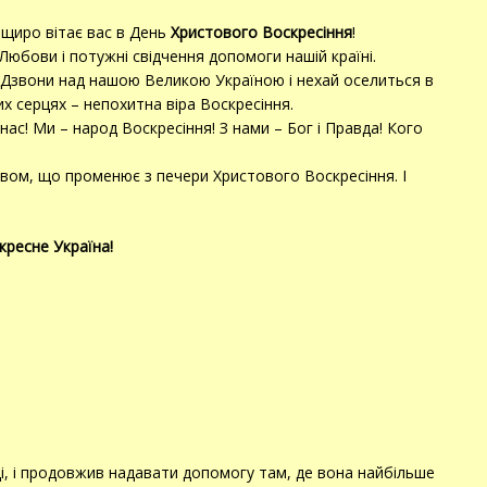
щиро вітає вас в День
Христового Воскресіння
!
 Любови і потужні свідчення допомоги нашій країні.
 Дзвони над нашою Великою Україною і нехай оселиться в
х серцях – непохитна віра Воскресіння.
нас! Ми – народ Воскресіння! З нами – Бог і Правда! Кого
йвом, що променює з печери Христового Воскресіння. І
кресне Україна!
ці, і продовжив надавати допомогу там, де вона найбільше