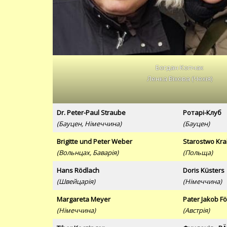
Богдан Копчак
Ленка Віхова (Чехія)
Dr. Peter-Paul Straube
Ротарі-Клуб
(Бауцен, Німеччина)
(Бауцен)
Brigitte und Peter Weber
Starostwo Kr
(Вольнцах, Баварія)
(Польща)
Hans Rödlach
Doris Küsters
(Швейцарія)
(Німеччина)
Margareta Meyer
Pater Jakob Fö
(Німеччина)
(Австрія)