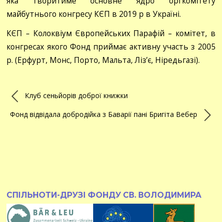
яка творитиме основне ядро оргкомітету
майбутнього конгресу КЄП в 2019 р в Україні.
КЄП – Колоквіум Європейських Парафій – комітет, в
конгресах якого Фонд приймає активну участь з 2005
р. (Ерфурт, Монс, Порто, Мальта, Ліз’є, Ніредьгазі).
Клуб сеньйорів доброї книжки
Фонд відвідала добродійка з Баварії пані Бригіта Вебер
СПІЛЬНОТИ-ДРУЗІ ФОНДУ СВ. ВОЛОДИМИРА