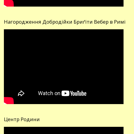
Нагородження Добродійки Бриґіти Вебер в Римі
Центр Родини