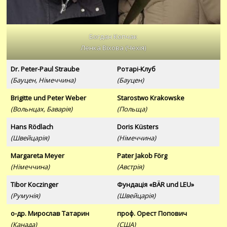
Богдан Копчак
Ленка Віхова (Чехія)
Dr. Peter-Paul Straube
Ротарі-Клуб
(Бауцен, Німеччина)
(Бауцен)
Brigitte und Peter Weber
Starostwo Krakowske
(Вольнцах, Баварія)
(Польща)
Hans Rödlach
Doris Küsters
(Швейцарія)
(Німеччина)
Margareta Meyer
Pater Jakob Förg
(Німеччина)
(Австрія)
Tibor Koczinger
Фундація «BÄR und LEU»
(Румунія)
(Швейцарія)
о-др. Мирослав Татарин
проф. Орест Попович
(Канада)
(США)