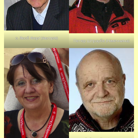
о. Якоб Ферґ (Австрія)
Петер Штраубе (Німеччина)