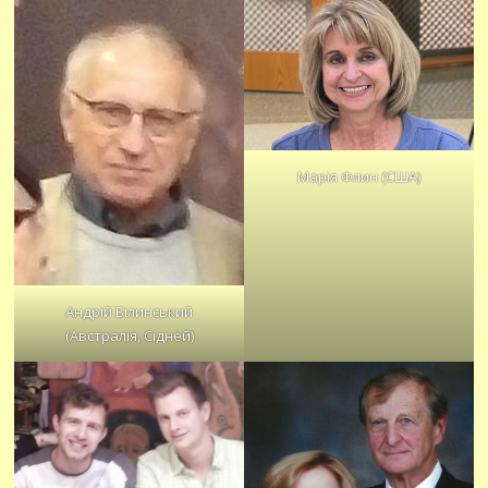
Марія Флин (США)
Андрій Білинський
(Австралія, Сідней)