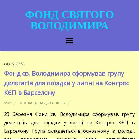
ФОНД СВЯТОГО
ВОЛОДИМИРА
01.04.2017
Фонд св. Володимира сформував групу
делегатів для поїздки у липні на Конгрес
КЄП в Барселону
stwf
МІЖНАРОДНА ДІЯЛЬНІСТЬ
23 березня Фонд св. Володимира сформував групу
делегатів для поїздки у липні на Конгрес КЄП в
Барселону. Група складається в основному із молоді,