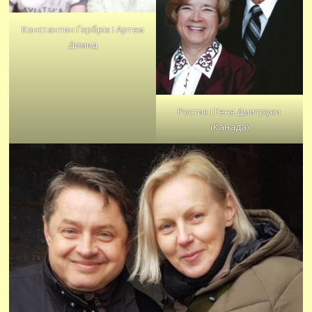
Константин Ґербріх і Артем
Димид
Ростик і Геня Дмитруки
(Канада)