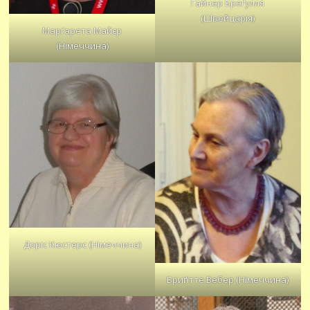
Гайнер Бреґулля
(Швейцарія)
Марґарета Майєр
(Німеччина)
Доріс Кюстерс (Німеччина)
Бриґітте Вебер (Німеччина)