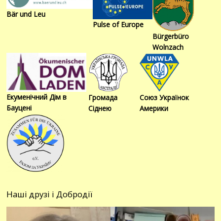
Bär und Leu
Pulse of Europe
Bürgerbüro
Wolnzach
Екуменічний Дім в
Громада
Союз Українок
Бауцені
Сіднею
Америки
Наші друзі і Добродії