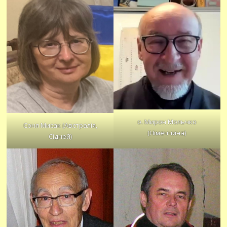
о. Мирон Мольчко
Соня Мисак (Австралія,
(Німеччина)
Сідней)