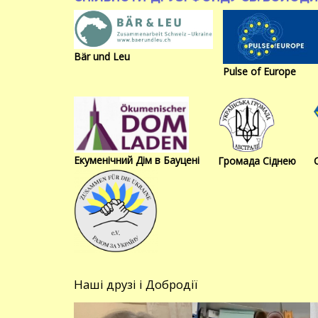
Bär und Leu
Pulse of Europe
Екуменічний Дім в Бауцені
Громада Сіднею
Наші друзі і Добродії