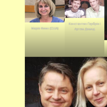
Константин Ґербріх і
Марія Флин (США)
Артем Димид