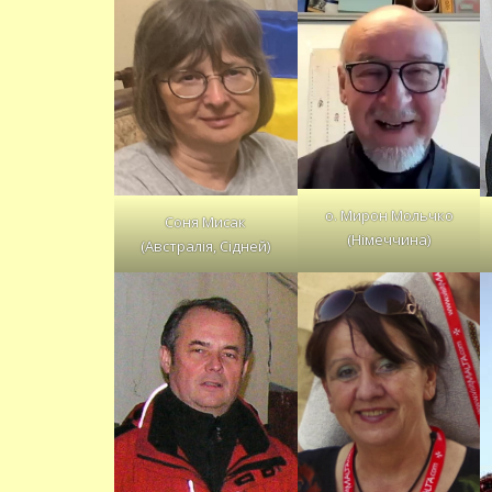
о. Мирон Мольчко
Соня Мисак
(Німеччина)
(Австралія, Сідней)