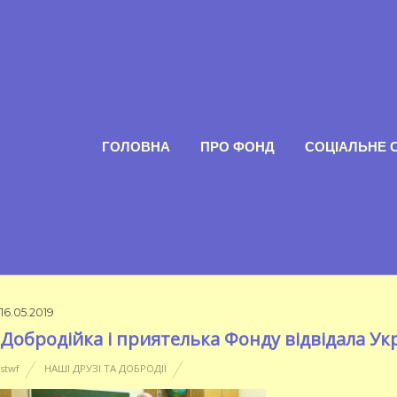
ГОЛОВНА
ПРО ФОНД
СОЦІАЛЬНЕ 
16.05.2019
Добродійка і приятелька Фонду відвідала Ук
stwf
НАШІ ДРУЗІ ТА ДОБРОДІЇ