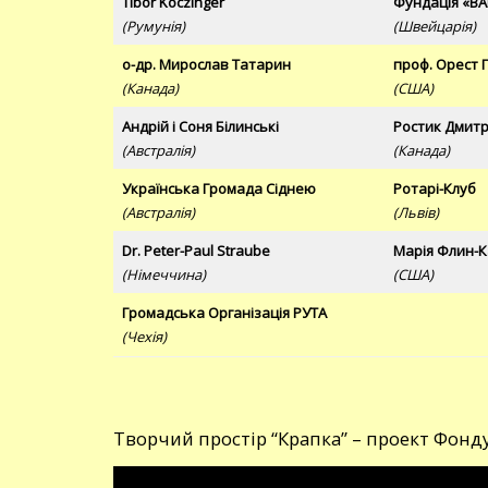
Tibor Koczinger
Фундація «BÄ
(Румунія)
(Швейцарія)
о-др. Мирослав Татарин
проф. Орест 
(Канада)
(США)
Андрій і Соня Білинські
Ростик Дмитр
(Австралія)
(Канада)
Українська Громада Сіднею
Ротарі-Клуб
(Австралія)
(Львів)
Dr. Peter-Paul Straube
Марія Флин-
(Німеччина)
(США)
Громадська Організація РУТА
(Чехія)
Творчий простір “Крапка” – проект Фонд