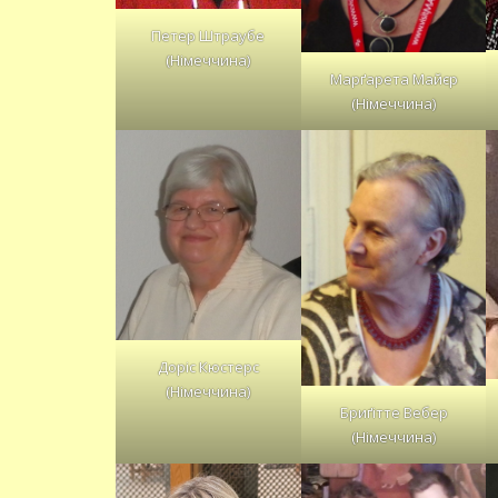
Петер Штраубе
(Німеччина)
Марґарета Майєр
(Німеччина)
Доріс Кюстерс
(Німеччина)
Бриґітте Вебер
(Німеччина)