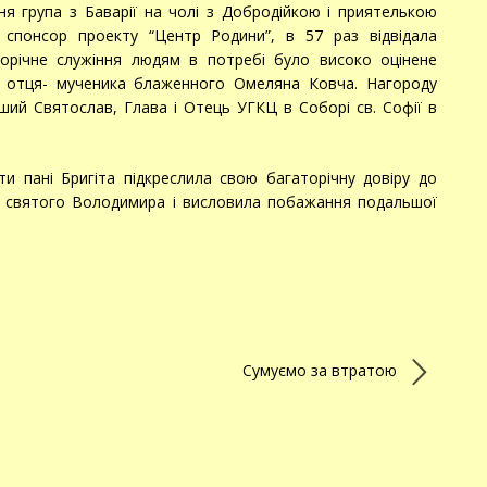
ня група з Баварії на чолі з Добродійкою і приятелькою
 спонсор проекту “Центр Родини”, в 57 раз відвідала
аторічне служіння людям в потребі було високо оцінене
і отця- мученика блаженного Омеляна Ковча. Нагороду
ший Святослав, Глава і Отець УГКЦ в Соборі св. Софії в
ти пані Бригіта підкреслила свою багаторічну довіру до
у святого Володимира і висловила побажання подальшої
Сумуємо за втратою