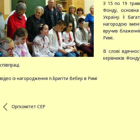
З 15 по 19 трав
Фонду, основна
Україну. Її баг
нагородою імен
вручив блаженні
Римі.
В слові вдячнос
керівників Фонд
співпраці.
відео із нагородження п.Бригіти Вебер в Римі
Оргкомітет CEP