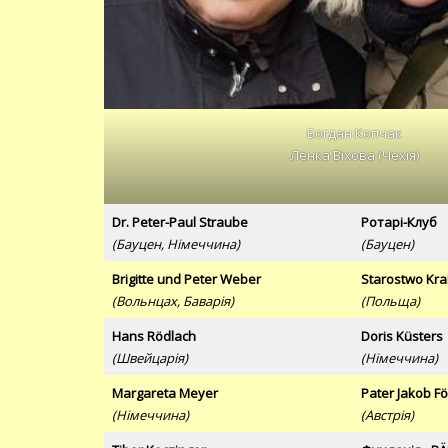
Богдан Копчак
Ленка Віхова (Чехія)
Dr. Peter-Paul Straube
Ротарі-Клуб
(Бауцен, Німеччина)
(Бауцен)
Brigitte und Peter Weber
Starostwo Kr
(Вольнцах, Баварія)
(Польща)
Hans Rödlach
Doris Küsters
(Швейцарія)
(Німеччина)
Margareta Meyer
Pater Jakob Fö
(Німеччина)
(Австрія)