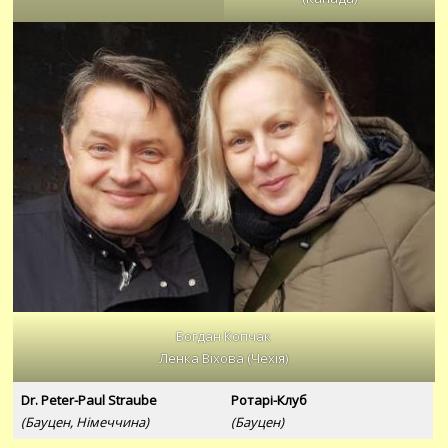
Богдан Копчак
Ленка Віхова (Чехія)
Dr. Peter-Paul Straube
Ротарі-Клуб
(Бауцен, Німеччина)
(Бауцен)