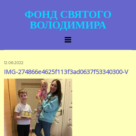
ФОНД СВЯТОГО
ВОЛОДИМИРА
12.06.2022
IMG-274866e4625f113f3ad0637f53340300-V