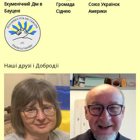
Екуменічний Дім в
Громада
Союз Українок
Бауцені
Сіднею
Америки
Наші друзі і Добродії