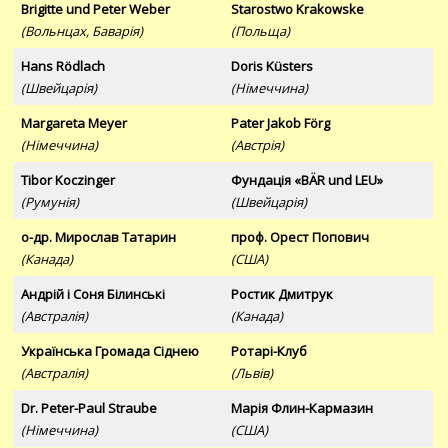
Brigitte und Peter Weber
Starostwo Krakowske
(Вольнцах, Баварія)
(Польща)
Hans Rödlach
Doris Küsters
(Швейцарія)
(Німеччина)
Margareta Meyer
Pater Jakob Förg
(Німеччина)
(Австрія)
Tibor Koczinger
Фундація «BÄR und LEU»
(Румунія)
(Швейцарія)
о-др. Мирослав Татарин
проф. Орест Попович
(Канада)
(США)
Андрій і Соня Білинські
Ростик Дмитрук
(Австралія)
(Канада)
Українська Громада Сіднею
Ротарі-Клуб
(Австралія)
(Львів)
Dr. Peter-Paul Straube
Марія Флин-Кармазин
(Німеччина)
(США)