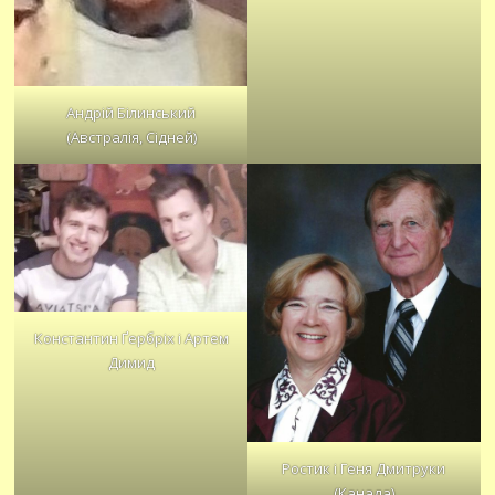
Андрій Білинський
(Австралія, Сідней)
Константин Ґербріх і Артем
Димид
Ростик і Геня Дмитруки
(Канада)