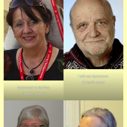
Гайнер Бреґулля
(Швейцарія)
Марґарета Майєр
(Німеччина)