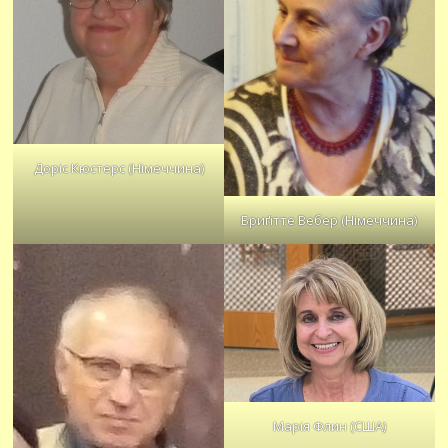
Доріс Кюстерс (Німеччина)
Бриґітте Вебер (Німеччина)
Марія Флин (США)