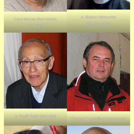
о. Мирон Мольчко
Соня Мисак (Австралія,
(Німеччина)
Сідней)
о. Якоб Ферґ (Австрія)
Петер Штраубе (Німеччина)