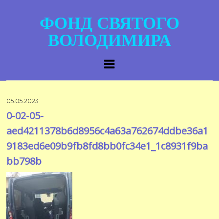
ФОНД СВЯТОГО
ВОЛОДИМИРА
05.05.2023
0-02-05-
aed4211378b6d8956c4a63a762674ddbe36a1
9183ed6e09b9fb8fd8bb0fc34e1_1c8931f9ba
bb798b