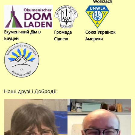
Wolnzach
Екуменічний Дім в
Громада
Союз Українок
Бауцені
Сіднею
Америки
Наші друзі і Добродії