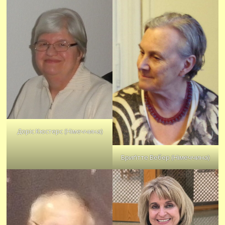
Доріс Кюстерс (Німеччина)
Бриґітте Вебер (Німеччина)