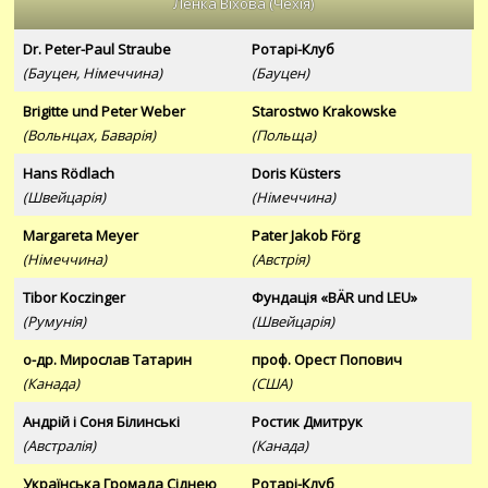
Ленка Віхова (Чехія)
Dr. Peter-Paul Straube
Ротарі-Клуб
(Бауцен, Німеччина)
(Бауцен)
Brigitte und Peter Weber
Starostwo Krakowske
(Вольнцах, Баварія)
(Польща)
Hans Rödlach
Doris Küsters
(Швейцарія)
(Німеччина)
Margareta Meyer
Pater Jakob Förg
(Німеччина)
(Австрія)
Tibor Koczinger
Фундація «BÄR und LEU»
(Румунія)
(Швейцарія)
о-др. Мирослав Татарин
проф. Орест Попович
(Канада)
(США)
Андрій і Соня Білинські
Ростик Дмитрук
(Австралія)
(Канада)
Українська Громада Сіднею
Ротарі-Клуб