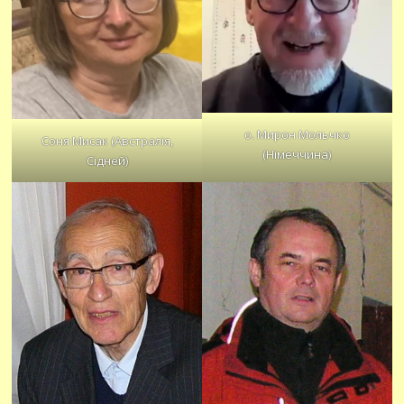
о. Мирон Мольчко
Соня Мисак (Австралія,
(Німеччина)
Сідней)