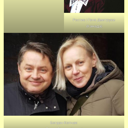
Ростик і Геня Дмитруки
(Канада)
Богдан Копчак