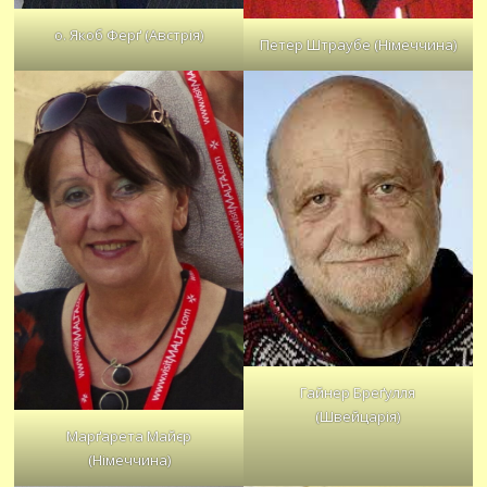
о. Якоб Ферґ (Австрія)
Петер Штраубе (Німеччина)
Гайнер Бреґулля
(Швейцарія)
Марґарета Майєр
(Німеччина)