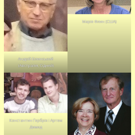
Марія Флин (США)
Андрій Білинський
(Австралія, Сідней)
Константин Ґербріх і Артем
Димид