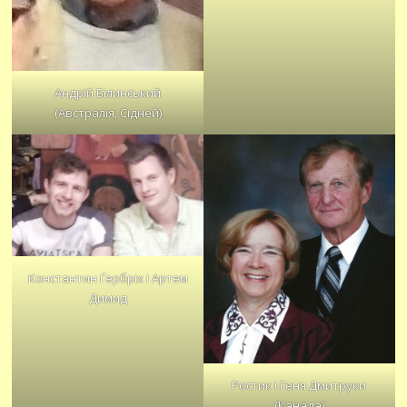
Андрій Білинський
(Австралія, Сідней)
Константин Ґербріх і Артем
Димид
Ростик і Геня Дмитруки
(Канада)