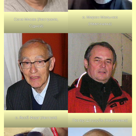
о. Мирон Мольчко
Соня Мисак (Австралія,
(Німеччина)
Сідней)
о. Якоб Ферґ (Австрія)
Петер Штраубе (Німеччина)