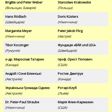
Brigitte und Peter Weber
Starostwo Krakowske
(Вольнцах, Баварія)
(Польща)
Hans Rödlach
Doris Küsters
(Швейцарія)
(Німеччина)
Margareta Meyer
Pater Jakob Förg
(Німеччина)
(Австрія)
Tibor Koczinger
Фундація «BÄR und LEU»
(Румунія)
(Швейцарія)
о-др. Мирослав Татарин
проф. Орест Попович
(Канада)
(США)
Андрій і Соня Білинські
Ростик Дмитрук
(Австралія)
(Канада)
Українська Громада Сіднею
Ротарі-Клуб
(Австралія)
(Львів)
Dr. Peter-Paul Straube
Марія Флин-Кармазин
(Німеччина)
(США)