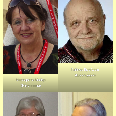
Гайнер Бреґулля
(Швейцарія)
Марґарета Майєр
(Німеччина)