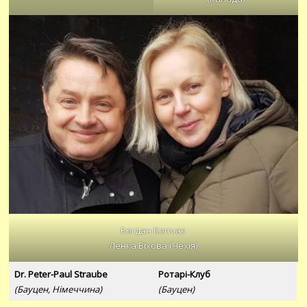
Богдан Копчак
Ленка Віхова (Чехія)
Dr. Peter-Paul Straube
Ротарі-Клуб
(Бауцен, Німеччина)
(Бауцен)