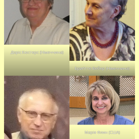
Доріс Кюстерс (Німеччина)
Бриґітте Вебер (Німеччина)
Марія Флин (США)