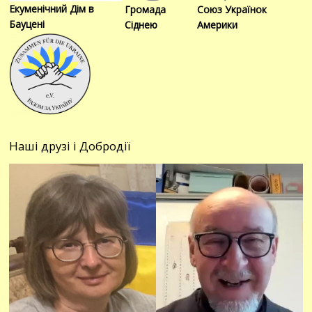
Екуменічний Дім в
Громада
Союз Українок
Бауцені
Сіднею
Америки
Наші друзі і Добродії