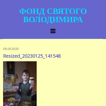
ФОНД СВЯТОГО
ВОЛОДИМИРА
05.05.2023
Resized_20230125_141548