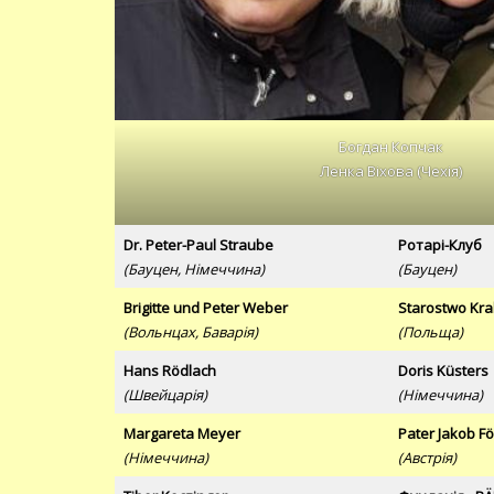
Богдан Копчак
Ленка Віхова (Чехія)
Dr. Peter-Paul Straube
Ротарі-Клуб
(Бауцен, Німеччина)
(Бауцен)
Brigitte und Peter Weber
Starostwo Kr
(Вольнцах, Баварія)
(Польща)
Hans Rödlach
Doris Küsters
(Швейцарія)
(Німеччина)
Margareta Meyer
Pater Jakob Fö
(Німеччина)
(Австрія)