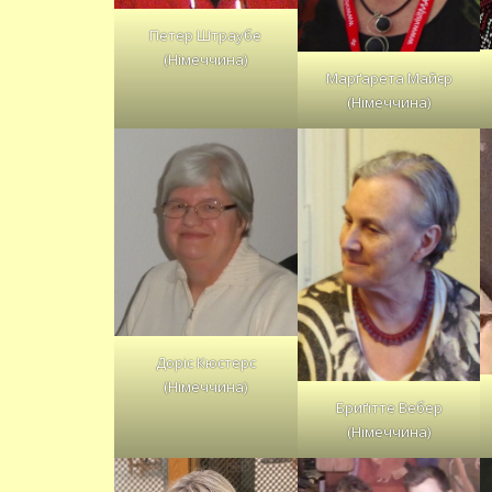
Петер Штраубе
(Німеччина)
Марґарета Майєр
(Німеччина)
Доріс Кюстерс
(Німеччина)
Бриґітте Вебер
(Німеччина)