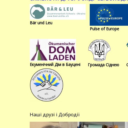
Bär und Leu
Pulse of Europe
Екуменічний Дім в Бауцені
Громада Сіднею
Наші друзі і Добродії