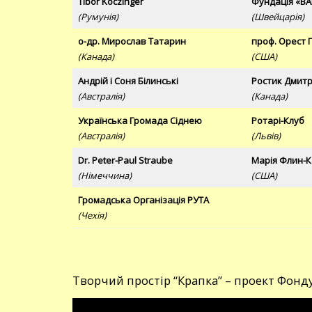
Tibor Koczinger
Фундація «BÄ
(Румунія)
(Швейцарія)
о-др. Мирослав Татарин
проф. Орест 
(Канада)
(США)
Андрій і Соня Білинські
Ростик Дмитр
(Австралія)
(Канада)
Українська Громада Сіднею
Ротарі-Клуб
(Австралія)
(Львів)
Dr. Peter-Paul Straube
Марія Флин-
(Німеччина)
(США)
Громадська Організація РУТА
(Чехія)
Творчий простір “Крапка” – проект Фонд