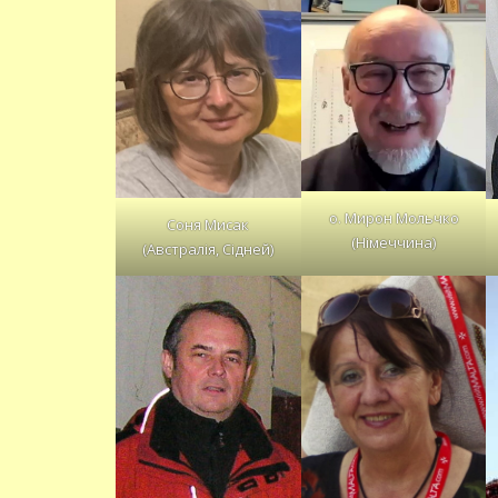
о. Мирон Мольчко
Соня Мисак
(Німеччина)
(Австралія, Сідней)