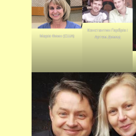
Константин Ґербріх і
Марія Флин (США)
Артем Димид