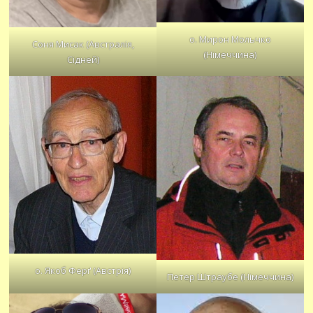
о. Мирон Мольчко
Соня Мисак (Австралія,
(Німеччина)
Сідней)
о. Якоб Ферґ (Австрія)
Петер Штраубе (Німеччина)