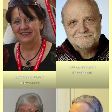
Гайнер Бреґулля
(Швейцарія)
Марґарета Майєр
(Німеччина)