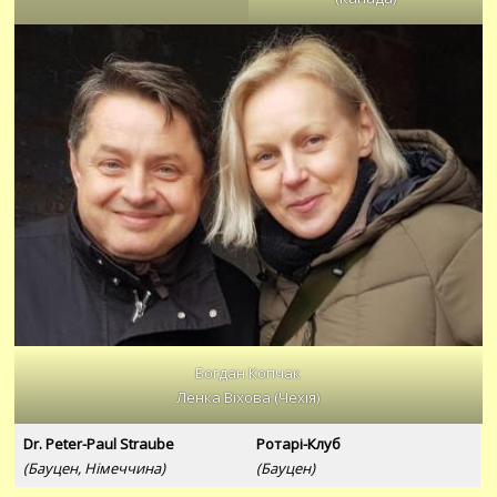
Богдан Копчак
Ленка Віхова (Чехія)
Dr. Peter-Paul Straube
Ротарі-Клуб
(Бауцен, Німеччина)
(Бауцен)