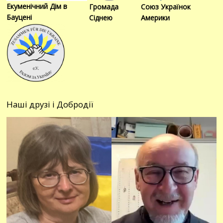
Екуменічний Дім в
Громада
Союз Українок
Бауцені
Сіднею
Америки
Наші друзі і Добродії