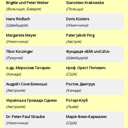
Brigitte und Peter Weber
Starostwo Krakowske
(Вольнцах, Баварія)
(Польща)
Hans Rödlach
Doris Küsters
(Швейцарія)
(Німеччина)
Margareta Meyer
Pater Jakob Förg
(Німеччина)
(Австрія)
Tibor Koczinger
Фундація «BÄR und LEU»
(Румунія)
(Швейцарія)
о-др. Мирослав Татарин
проф. Орест Попович
(Канада)
(США)
Андрій і Соня Білинські
Ростик Дмитрук
(Австралія)
(Канада)
Українська Громада Сіднею
Ротарі-Клуб
(Австралія)
(Львів)
Dr. Peter-Paul Straube
Марія Флин-Кармазин
(Німеччина)
(США)