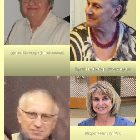
Доріс Кюстерс (Німеччина)
Бриґітте Вебер (Німеччина)
Марія Флин (США)