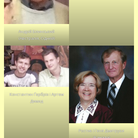
Андрій Білинський
(Австралія, Сідней)
Константин Ґербріх і Артем
Димид
Ростик і Геня Дмитруки
(Канада)