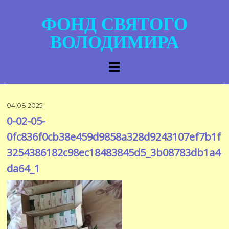
ФОНД СВЯТОГО
ВОЛОДИМИРА
04.08.2025
0-02-05-
0fc836f0cb38e459d9858a328d9243107ef7b1f
3254386182c98ec18483845d5_3b08783db1a4
da64_1