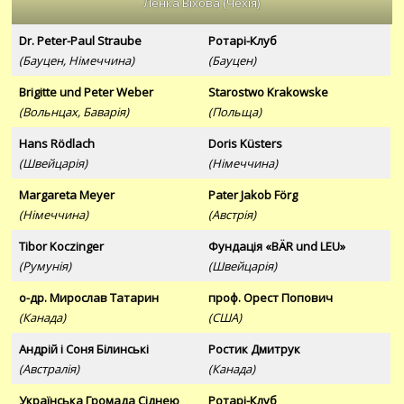
Ленка Віхова (Чехія)
Dr. Peter-Paul Straube
Ротарі-Клуб
(Бауцен, Німеччина)
(Бауцен)
Brigitte und Peter Weber
Starostwo Krakowske
(Вольнцах, Баварія)
(Польща)
Hans Rödlach
Doris Küsters
(Швейцарія)
(Німеччина)
Margareta Meyer
Pater Jakob Förg
(Німеччина)
(Австрія)
Tibor Koczinger
Фундація «BÄR und LEU»
(Румунія)
(Швейцарія)
о-др. Мирослав Татарин
проф. Орест Попович
(Канада)
(США)
Андрій і Соня Білинські
Ростик Дмитрук
(Австралія)
(Канада)
Українська Громада Сіднею
Ротарі-Клуб