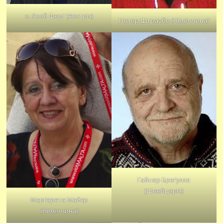
о. Якоб Ферґ (Австрія)
Петер Штраубе (Німеччина)
Гайнер Бреґулля
(Швейцарія)
Марґарета Майєр
(Німеччина)