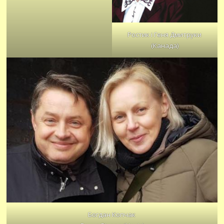
Ростик і Геня Дмитруки
(Канада)
Богдан Копчак