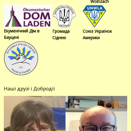
Wolnzach
Екуменічний Дім в
Громада
Союз Українок
Бауцені
Сіднею
Америки
Наші друзі і Добродії