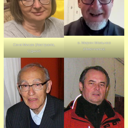
о. Мирон Мольчко
Соня Мисак (Австралія,
(Німеччина)
Сідней)