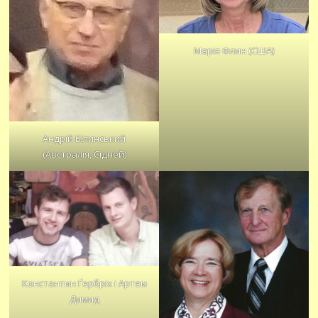
Марія Флин (США)
Андрій Білинський
(Австралія, Сідней)
Константин Ґербріх і Артем
Димид