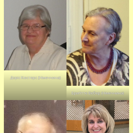
Доріс Кюстерс (Німеччина)
Бриґітте Вебер (Німеччина)