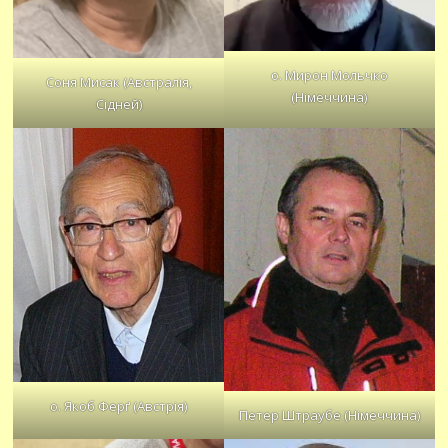
о. Мирон Мольчко
Соня Мисак (Австралія,
(Німеччина)
Сідней)
о. Якоб Ферґ (Австрія)
Петер Штраубе (Німеччина)