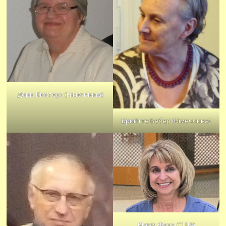
Доріс Кюстерс (Німеччина)
Бриґітте Вебер (Німеччина)
Марія Флин (США)