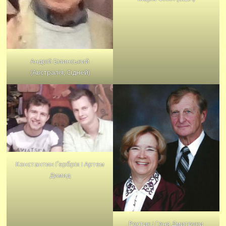
Андрій Білинський
(Австралія, Сідней)
Константин Ґербріх і Артем
Димид
Ростик і Геня Дмитруки