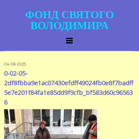
ФОНД СВЯТОГО
ВОЛОДИМИРА
04.08.2025
0-02-05-
2df8fbba9e1ac07430efdff49024fb0e8f7badff
5e7e201f84fa1e85dd9f9cfb_bf583d60c96563
6