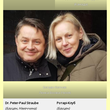
(Канада)
Богдан Копчак
Ленка Віхова (Чехія)
Dr. Peter-Paul Straube
Ротарі-Клуб
(Бауцен, Німеччина)
(Бауцен)