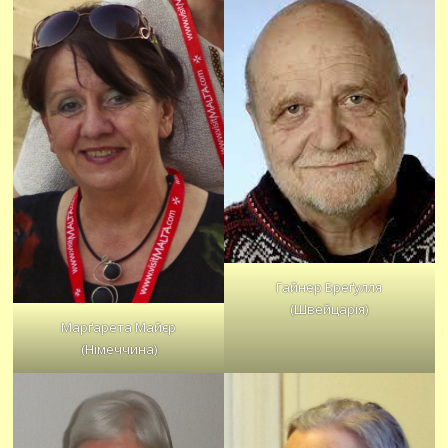
Гайнер Бреґулля
(Швейцарія)
Марґарета Майєр
(Німеччина)