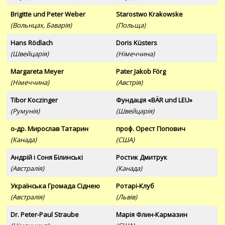
Brigitte und Peter Weber
Starostwo Krakowske
(Вольнцах, Баварія)
(Польща)
Hans Rödlach
Doris Küsters
(Швейцарія)
(Німеччина)
Margareta Meyer
Pater Jakob Förg
(Німеччина)
(Австрія)
Tibor Koczinger
Фундація «BÄR und LEU»
(Румунія)
(Швейцарія)
о-др. Мирослав Татарин
проф. Орест Попович
(Канада)
(США)
Андрій і Соня Білинські
Ростик Дмитрук
(Австралія)
(Канада)
Українська Громада Сіднею
Ротарі-Клуб
(Австралія)
(Львів)
Dr. Peter-Paul Straube
Марія Флин-Кармазин