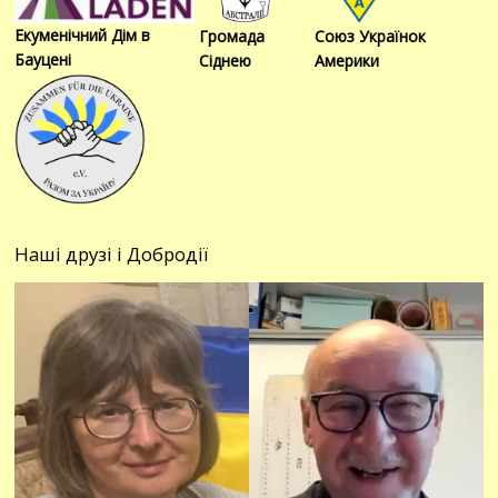
Екуменічний Дім в
Громада
Союз Українок
Бауцені
Сіднею
Америки
Наші друзі і Добродії