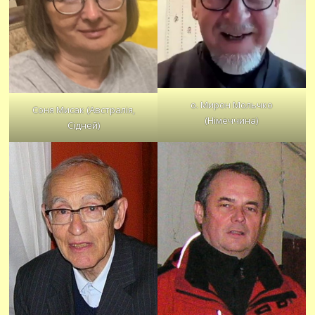
о. Мирон Мольчко
Соня Мисак (Австралія,
(Німеччина)
Сідней)