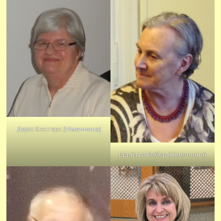
Доріс Кюстерс (Німеччина)
Бриґітте Вебер (Німеччина)