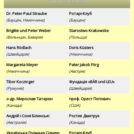
Ленка Віхова (Чехія)
Dr. Peter-Paul Straube
Ротарі-Клуб
(Бауцен, Німеччина)
(Бауцен)
Brigitte und Peter Weber
Starostwo Krakowske
(Вольнцах, Баварія)
(Польща)
Hans Rödlach
Doris Küsters
(Швейцарія)
(Німеччина)
Margareta Meyer
Pater Jakob Förg
(Німеччина)
(Австрія)
Tibor Koczinger
Фундація «BÄR und LEU»
(Румунія)
(Швейцарія)
о-др. Мирослав Татарин
проф. Орест Попович
(Канада)
(США)
Андрій і Соня Білинські
Ростик Дмитрук
(Австралія)
(Канада)
Українська Громада Сіднею
Ротарі-Клуб