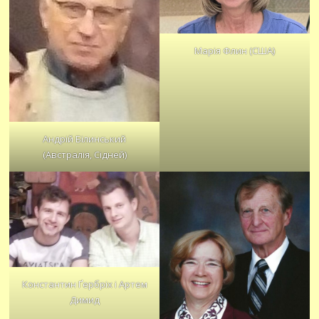
Марія Флин (США)
Андрій Білинський
(Австралія, Сідней)
Константин Ґербріх і Артем
Димид