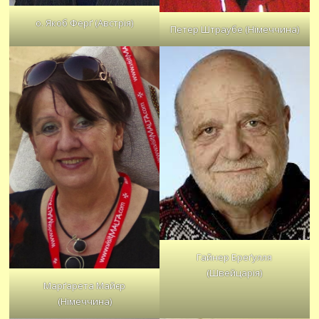
о. Якоб Ферґ (Австрія)
Петер Штраубе (Німеччина)
Гайнер Бреґулля
(Швейцарія)
Марґарета Майєр
(Німеччина)