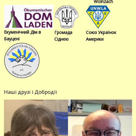
Wolnzach
Екуменічний Дім в
Громада
Союз Українок
Бауцені
Сіднею
Америки
Наші друзі і Добродії