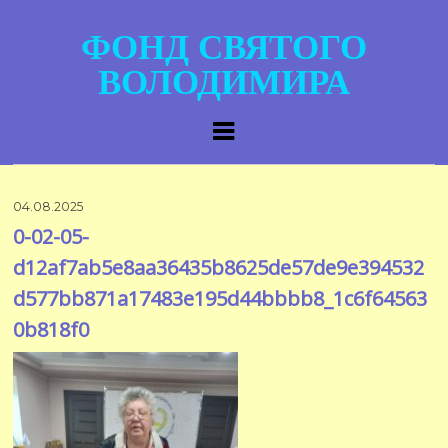
ФОНД СВЯТОГО
ВОЛОДИМИРА
04.08.2025
0-02-05-
d12af7ab5e8aa36435b8625de57de9e394532
d577bb871a17483e195d44bbbb8_1c6f64563
0b818f0