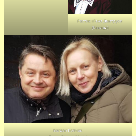
Ростик і Геня Дмитруки
(Канада)
Богдан Копчак