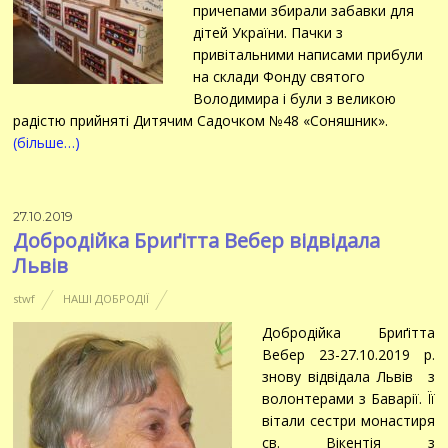
причепами збирали забавки для
дітей України. Пачки з
привітальними написами прибули
на склади Фонду святого
Володимира і були з великою
радістю прийняті Дитячим Садочком №48 «Соняшник».
(більше…)
27.10.2019
Добродійка Бриґітта Вебер відвідала
Львів
stwf
НАШІ ДОБРОДІЇ
Добродійка Бриґітта
Вебер 23-27.10.2019 р.
знову відвідала Львів з
волонтерами з Баварії. Її
вітали сестри монастиря
св. Вікентія з