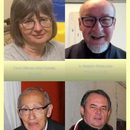
о. Мирон Мольчко
Соня Мисак (Австралія,
(Німеччина)
Сідней)