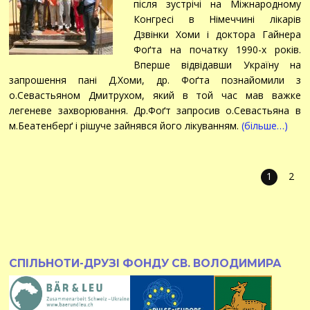
після зустрічі на Міжнародному
Конгресі в Німеччині лікарів
Дзвінки Хоми і доктора Гайнера
Фоґта на початку 1990-х років.
Вперше відвідавши Україну на
запрошення пані Д.Хоми, др. Фоґта познайомили з
о.Севастьяном Дмитрухом, який в той час мав важке
легеневе захворювання. Др.Фоґт запросив о.Севастьяна в
м.Беатенберґ і рішуче зайнявся його лікуванням.
(більше…)
1
2
СПІЛЬНОТИ-ДРУЗІ ФОНДУ СВ. ВОЛОДИМИРА