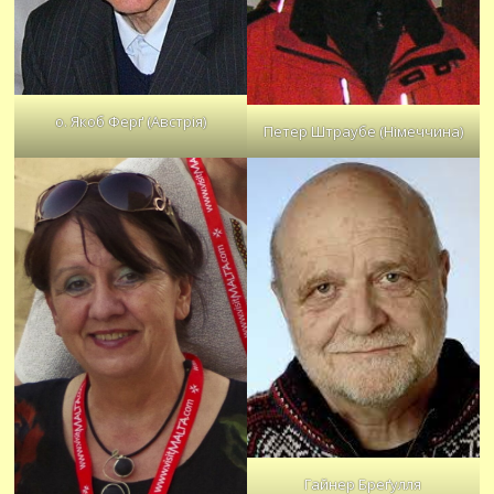
о. Якоб Ферґ (Австрія)
Петер Штраубе (Німеччина)
Гайнер Бреґулля