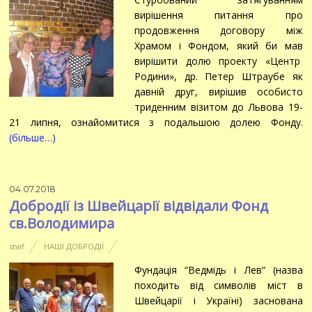
вирішення питання про
продовження договору між
Храмом і Фондом, який би мав
вирішити долю проекту «Центр
Родини», др. Петер Штраубе як
давній друг, вирішив особисто
триденним візитом до Львова 19-
21 липня, ознайомитися з подальшою долею Фонду.
(більше…)
04.07.2018
Добродії із Швейцарії відвідали Фонд
св.Володимира
stwf
НАШІ ДОБРОДІЇ
Фундація “Ведмідь і Лев” (назва
походить від символів міст в
Швейцарії і Україні) заснована