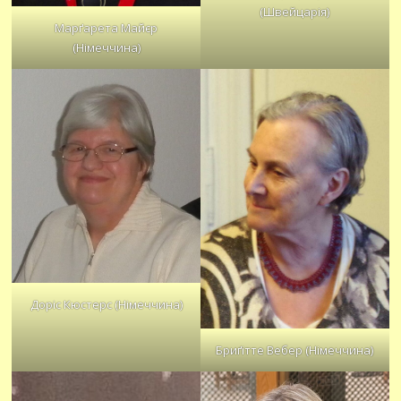
(Швейцарія)
Марґарета Майєр
(Німеччина)
Доріс Кюстерс (Німеччина)
Бриґітте Вебер (Німеччина)