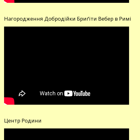
Нагородження Добродійки Бриґіти Вебер в Римі
Центр Родини