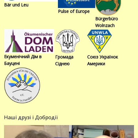
Bär und Leu
Pulse of Europe
Bürgerbüro
Wolnzach
Екуменічний Дім в
Громада
Союз Українок
Бауцені
Сіднею
Америки
Наші друзі і Добродії