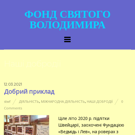
ФОНД СВЯТОГО
ВОЛОДИМИРА
Наші добродії
12.03.2021
Добрий приклад
stwf
ДІЯЛЬНІСТЬ
,
МІЖНАРОДНА ДІЯЛЬНІСТЬ
,
НАШІ ДОБРОДІЇ
0
Comments
Ціле літо 2020 р. підлітки
Швейцарії, заохочені Фундацією
«Ведмідь і Лев», на роверах з