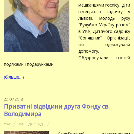
мешканцями госпісу, діти
німецького садочку у
Львові, молодь руху
“Будуймо Україну разом”
в УКУ, Дитячого садочку
“Соняшник”. Організації,
які одержували
допомогу.
Обдаровували гостей
подяками і подарунками.
(більше…)
29.07.2018
Приватні відвідини друга Фонду св.
Володимира
stwf
НАШІ ДОБРОДІЇ
Стурбований затягуванням