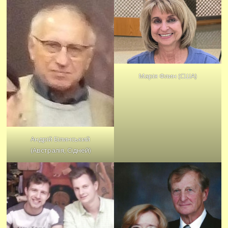
Марія Флин (США)
Андрій Білинський
(Австралія, Сідней)