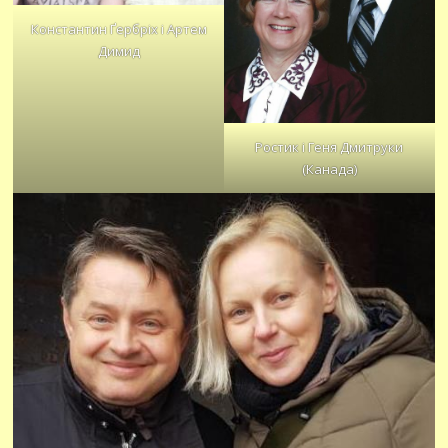
Константин Ґербріх і Артем
Димид
Ростик і Геня Дмитруки
(Канада)