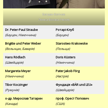
Богдан Копчак
Ленка Віхова (Чехія)
Dr. Peter-Paul Straube
Ротарі-Клуб
(Бауцен, Німеччина)
(Бауцен)
Brigitte und Peter Weber
Starostwo Krakowske
(Вольнцах, Баварія)
(Польща)
Hans Rödlach
Doris Küsters
(Швейцарія)
(Німеччина)
Margareta Meyer
Pater Jakob Förg
(Німеччина)
(Австрія)
Tibor Koczinger
Фундація «BÄR und LEU»
(Румунія)
(Швейцарія)
о-др. Мирослав Татарин
проф. Орест Попович
(Канада)
(США)