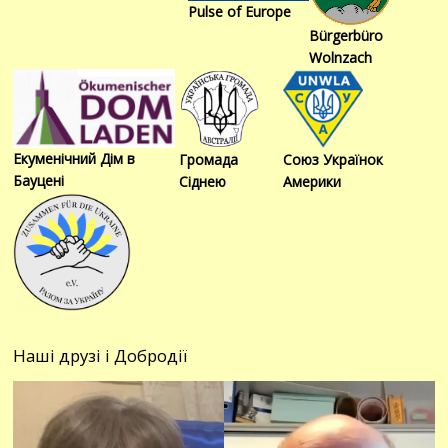
Pulse of Europe
Bürgerbüro
Wolnzach
Екуменічний Дім в
Громада
Союз Українок
Бауцені
Сіднею
Америки
Наші друзі і Добродії