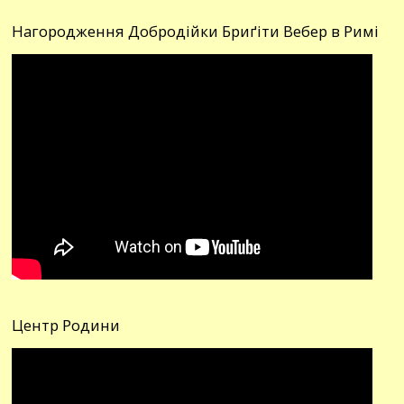
Нагородження Добродійки Бриґіти Вебер в Римі
Центр Родини