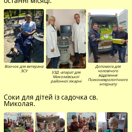
останні місяці.
Візочок для ветерана
Допомога для
ЗСУ
чоловічого
УЗД -апарат для
відділення
Миколаївської
Психоневрологічного
районної лікарні
інтернату
Соки для дітей із садочка св.
Миколая.