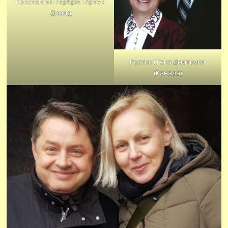
Константин Ґербріх і Артем
Димид
Ростик і Геня Дмитруки
(Канада)