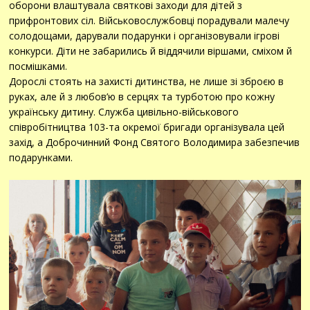
оборони влаштувала святкові заходи для дітей з
прифронтових сіл. Військовослужбовці порадували малечу
солодощами, дарували подарунки і організовували ігрові
конкурси. Діти не забарились й віддячили віршами, сміхом й
посмішками.
Дорослі стоять на захисті дитинства, не лише зі зброєю в
руках, але й з любов’ю в серцях та турботою про кожну
українську дитину. Служба цивільно-військового
співробітництва 103-та окремої бригади організувала цей
захід, а Доброчинний Фонд Святого Володимира забезпечив
подарунками.