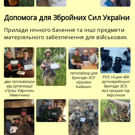
Допомога для Збройних Сил України
Прилади нічного бачення та інші предмети
матеріяльного забезпечення для військових.
тепловізор для
PVS-14 для 406
Бригади ЗСУ
два тепловізори
артилерійської
«Шалені
від організації
бригади ЗСУ,
Кабани»
«Пульс Європи»,
яка працює під
Німеччина
Херсоном