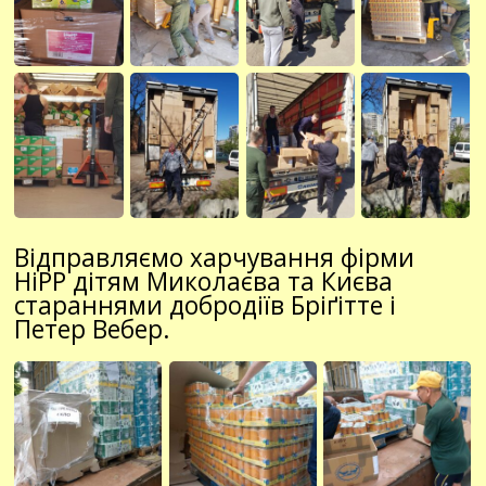
Відправляємо харчування фірми
HiPP дітям Миколаєва та Києва
стараннями добродіїв Бріґітте і
Петер Вебер.