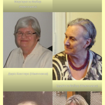
Марґарета Майєр
(Німеччина)
Доріс Кюстерс (Німеччина)
Бриґітте Вебер (Німеччина)