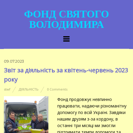
ФОНД СВЯТОГО
ВОЛОДИМИРА
09.07.2023
Звіт за діяльність за квітень-червень 2023
року
stwf
ДІЯЛЬНІСТЬ
0 Comments
Фонд продовжує невпинно
працювати, надаючи різноманітну
допомогу по всій Україні. Завдяки
нашим друзям з-за кордону, в
останні три місяці ми змогли
підтримати темпи допомоги та