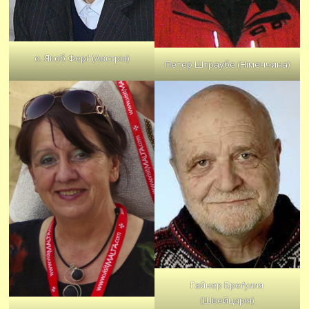
о. Якоб Ферґ (Австрія)
Петер Штраубе (Німеччина)
Гайнер Бреґулля
(Швейцарія)