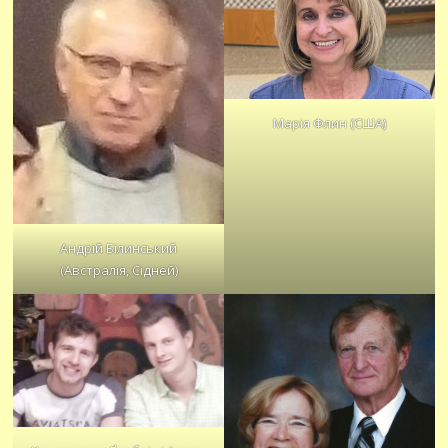
Марія Флин (США)
Андрій Білинський
(Австралія, Сідней)