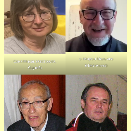
о. Мирон Мольчко
Соня Мисак (Австралія,
(Німеччина)
Сідней)