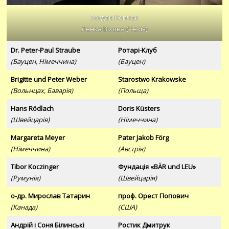
Богдан Копчак
Ленка Віхова (Чехія)
Dr. Peter-Paul Straube
Ротарі-Клуб
(Бауцен, Німеччина)
(Бауцен)
Brigitte und Peter Weber
Starostwo Krakowske
(Вольнцах, Баварія)
(Польща)
Hans Rödlach
Doris Küsters
(Швейцарія)
(Німеччина)
Margareta Meyer
Pater Jakob Förg
(Німеччина)
(Австрія)
Tibor Koczinger
Фундація «BÄR und LEU»
(Румунія)
(Швейцарія)
о-др. Мирослав Татарин
проф. Орест Попович
(Канада)
(США)
Андрій і Соня Білинські
Ростик Дмитрук